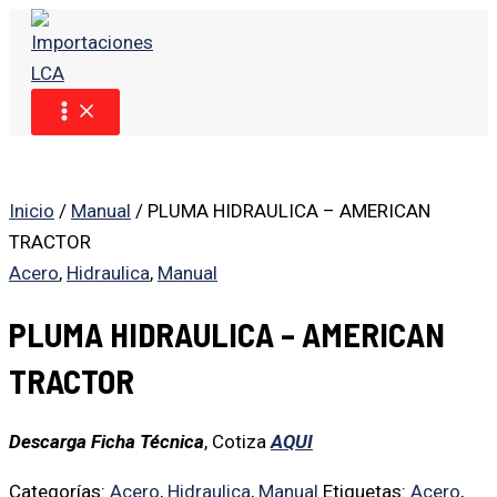
MAIN
Ir
MENU
al
contenido
Inicio
/
Manual
/ PLUMA HIDRAULICA – AMERICAN
TRACTOR
Acero
,
Hidraulica
,
Manual
PLUMA HIDRAULICA – AMERICAN
TRACTOR
Descarga Ficha Técnica
, Cotiza
AQUI
Categorías:
Acero
,
Hidraulica
,
Manual
Etiquetas:
Acero
,