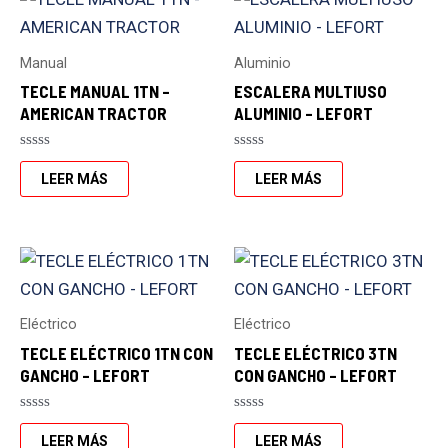
Manual
Aluminio
TECLE MANUAL 1TN –
ESCALERA MULTIUSO
AMERICAN TRACTOR
ALUMINIO – LEFORT
Valorado
Valorado
con
con
LEER MÁS
LEER MÁS
0
0
de
de
5
5
Eléctrico
Eléctrico
TECLE ELÉCTRICO 1TN CON
TECLE ELÉCTRICO 3TN
GANCHO – LEFORT
CON GANCHO – LEFORT
Valorado
Valorado
con
con
LEER MÁS
LEER MÁS