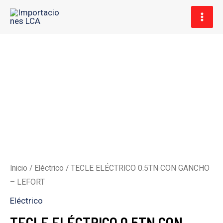
Ir
MAI
al
MEN
contenido
Inicio
/
Eléctrico
/ TECLE ELÉCTRICO 0.5TN CON GANCHO
– LEFORT
Eléctrico
TECLE ELÉCTRICO 0.5TN CON