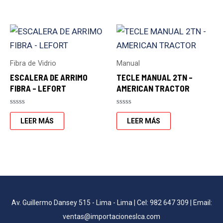
de
de
5
5
Fibra de Vidrio
Manual
ESCALERA DE ARRIMO
TECLE MANUAL 2TN –
FIBRA – LEFORT
AMERICAN TRACTOR
Valorado
Valorado
con
con
LEER MÁS
LEER MÁS
0
0
de
de
5
5
Av. Guillermo Dansey 515 - Lima - Lima | Cel: 982 647 309 | Email:
ventas@importacioneslca.com