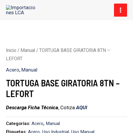
Ir
MAI
al
MEN
contenido
Inicio
/
Manual
/ TORTUGA BASE GIRATORIA 8TN –
LEFORT
Acero
,
Manual
TORTUGA BASE GIRATORIA 8TN –
LEFORT
Descarga Ficha Técnica
, Cotiza
AQUI
Categorías:
Acero
,
Manual
Etiquetas:
Acero
,
Uso Industrial
,
Uso Manual