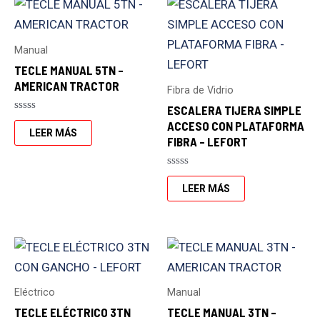
Manual
TECLE MANUAL 5TN –
AMERICAN TRACTOR
Fibra de Vidrio
ESCALERA TIJERA SIMPLE
Valorado
ACCESO CON PLATAFORMA
con
LEER MÁS
FIBRA – LEFORT
0
de
5
Valorado
con
LEER MÁS
0
de
5
Eléctrico
Manual
TECLE ELÉCTRICO 3TN
TECLE MANUAL 3TN –