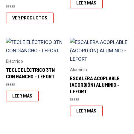
con
LEER MÁS
0
de
Valorado
5
con
VER PRODUCTOS
0
de
5
Eléctrico
TECLE ELÉCTRICO 3TN
Aluminio
CON GANCHO – LEFORT
ESCALERA ACOPLABLE
(ACORDIÓN) ALUMINIO –
LEFORT
Valorado
con
LEER MÁS
0
de
Valorado
5
con
LEER MÁS
0
de
5