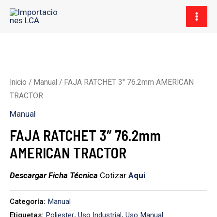
Ir
MAI
al
MEN
contenido
Inicio
/
Manual
/ FAJA RATCHET 3″ 76.2mm AMERICAN
TRACTOR
Manual
FAJA RATCHET 3″ 76.2mm
AMERICAN TRACTOR
Descargar Ficha Técnica
Cotizar
Aqui
Categoría:
Manual
Etiquetas:
Poliester
,
Uso Industrial
,
Uso Manual