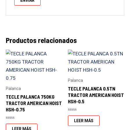
Productos relacionados
Palanca
TECLE PALANCA 0.5TN
Palanca
TRACTOR AMERICAN HOIST
TECLE PALANCA 750KG
HSH-0.5
TRACTOR AMERICAN HOIST
HSH-0.75
Valorado
con
LEER MÁS
Valorado
0
con
de
LEER MÁS