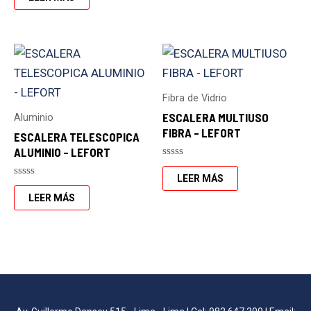
0
5
de
5
Fibra de Vidrio
ESCALERA MULTIUSO
Aluminio
FIBRA – LEFORT
ESCALERA TELESCOPICA
ALUMINIO – LEFORT
Valorado
con
LEER MÁS
Valorado
0
con
de
LEER MÁS
0
5
de
5