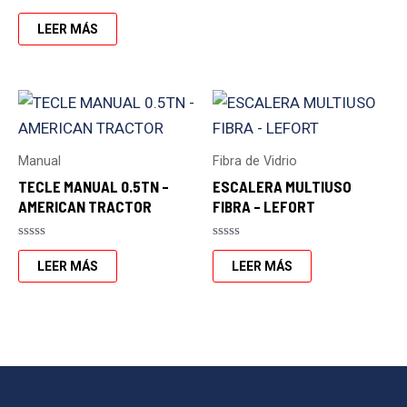
de
Valorado
5
con
LEER MÁS
0
de
5
Manual
Fibra de Vidrio
TECLE MANUAL 0.5TN –
ESCALERA MULTIUSO
AMERICAN TRACTOR
FIBRA – LEFORT
Valorado
Valorado
con
con
LEER MÁS
LEER MÁS
0
0
de
de
5
5