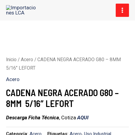
Ir
MAI
al
MEN
contenido
Inicio
/
Acero
/ CADENA NEGRA ACERADO G80 – 8MM
5/16″ LEFORT
Acero
CADENA NEGRA ACERADO G80 –
8MM 5/16″ LEFORT
Descarga Ficha Técnica
, Cotiza
AQUI
Categoría:
Acero
Etiquetas:
Acero
,
Uso Industrial