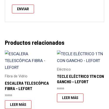
Productos relacionados
Eléctrico
TECLE ELÉCTRICO 1TN CON
Fibra de Vidrio
GANCHO – LEFORT
ESCALERA TELESCÓPICA
FIBRA – LEFORT
Valorado
con
LEER MÁS
Valorado
0
con
de
LEER MÁS
0
5