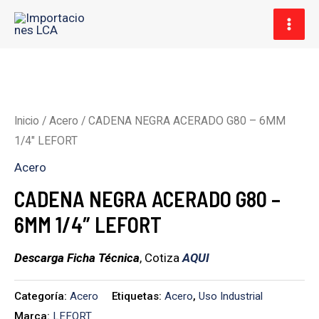
Ir
MAI
al
MEN
contenido
Inicio
/
Acero
/ CADENA NEGRA ACERADO G80 – 6MM
1/4″ LEFORT
Acero
CADENA NEGRA ACERADO G80 –
6MM 1/4″ LEFORT
Descarga Ficha Técnica
, Cotiza
AQUI
Categoría:
Acero
Etiquetas:
Acero
,
Uso Industrial
Marca:
LEFORT