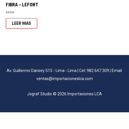
FIBRA – LEFORT
Valorado
con
LEER MÁS
0
de
5
Av. Guillermo Dansey 515 - Lima - Lima | Cel: 982 647 309 | Email:
ventas@importacioneslca.com
Jograf Studio © 2026 Importaciones LCA