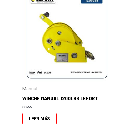
Manual
WINCHE MANUAL 1200LBS LEFORT
Valorado
con
LEER MÁS
0
de
5