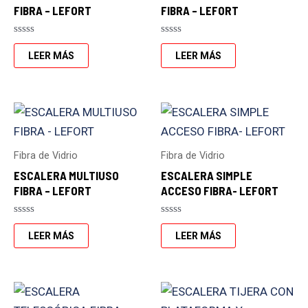
FIBRA – LEFORT
FIBRA – LEFORT
Valorado
Valorado
con
con
LEER MÁS
LEER MÁS
0
0
de
de
5
5
Fibra de Vidrio
Fibra de Vidrio
ESCALERA MULTIUSO
ESCALERA SIMPLE
FIBRA – LEFORT
ACCESO FIBRA- LEFORT
Valorado
Valorado
con
con
LEER MÁS
LEER MÁS
0
0
de
de
5
5