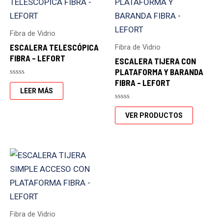
Fibra de Vidrio
ESCALERA TELESCÓPICA
Fibra de Vidrio
FIBRA – LEFORT
ESCALERA TIJERA CON
PLATAFORMA Y BARANDA
FIBRA – LEFORT
Valorado
con
LEER MÁS
0
de
Valorado
5
con
VER PRODUCTOS
0
de
5
Fibra de Vidrio